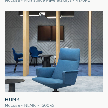
Москва • Multispace Paveletskaya • 4176м2
НЛМК
Москва • NLMK • 1500м2