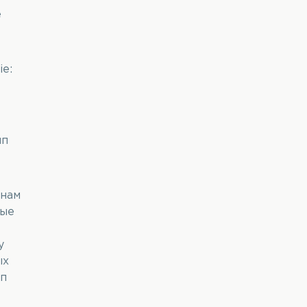
е
e:
ип
 нам
рые
у
ых
ип