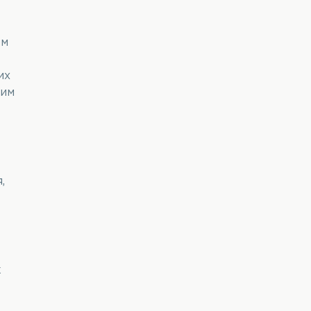
ом
их
 им
,
к