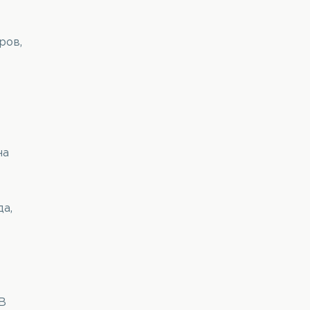
ров,
на
да,
В