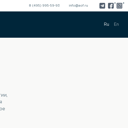
*
*
8 (495) 995-59-93
info@aof.ru
Ru
En
ии,
я
ое