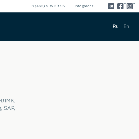
*
*
8 (495) 995-59-93
info@aof.ru
Ru
En
 НЛМК,
, SAP,