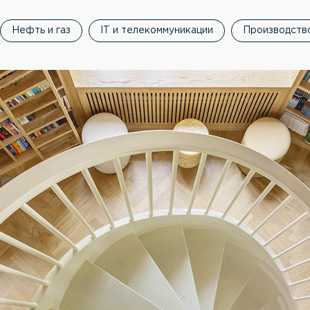
Нефть и газ
IT и телекоммуникации
Производств