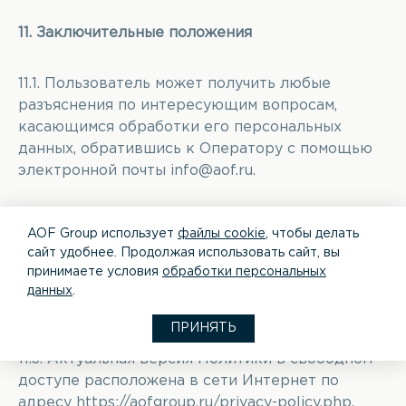
11. Заключительные положения
11.1. Пользователь может получить любые
разъяснения по интересующим вопросам,
касающимся обработки его персональных
данных, обратившись к Оператору с помощью
электронной почты
info@aof.ru
.
11.2. В данном документе будут отражены
AOF Group использует
файлы cookie
, чтобы делать
любые изменения политики обработки
сайт удобнее. Продолжая использовать сайт, вы
персональных данных Оператором. Политика
принимаете условия
обработки персональных
действует бессрочно до замены ее новой
данных
.
версией.
ПРИНЯТЬ
11.3. Актуальная версия Политики в свободном
доступе расположена в сети Интернет по
адресу
https://aofgroup.ru/privacy-policy.php
.